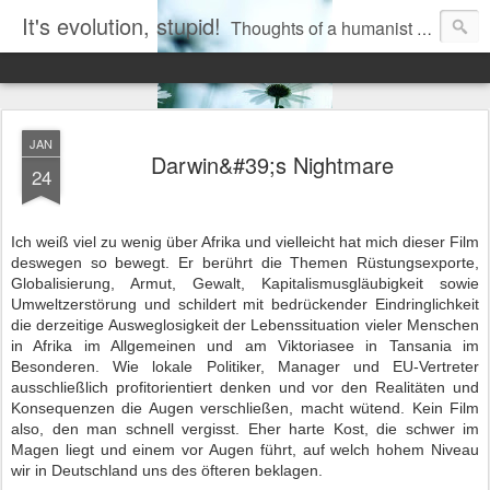
It's evolution, stupid!
Thoughts of a humanist rationalist naturalist agnostic atheist biologist. Mostly on the overlapping magisteria of evidence-based science and fairy-tale religion.
JAN
Darwin&#39;s Nightmare
24
Ich weiß viel zu wenig über Afrika und vielleicht hat mich dieser Film
deswegen so bewegt. Er berührt die Themen Rüstungsexporte,
Globalisierung, Armut, Gewalt, Kapitalismusgläubigkeit sowie
Umweltzerstörung und schildert mit bedrückender Eindringlichkeit
die derzeitige Ausweglosigkeit der Lebenssituation vieler Menschen
in Afrika im Allgemeinen und am Viktoriasee in Tansania im
Besonderen. Wie lokale Politiker, Manager und EU-Vertreter
ausschließlich profitorientiert denken und vor den Realitäten und
Konsequenzen die Augen verschließen, macht wütend. Kein Film
also, den man schnell vergisst. Eher harte Kost, die schwer im
Magen liegt und einem vor Augen führt, auf welch hohem Niveau
wir in Deutschland uns des öfteren beklagen.