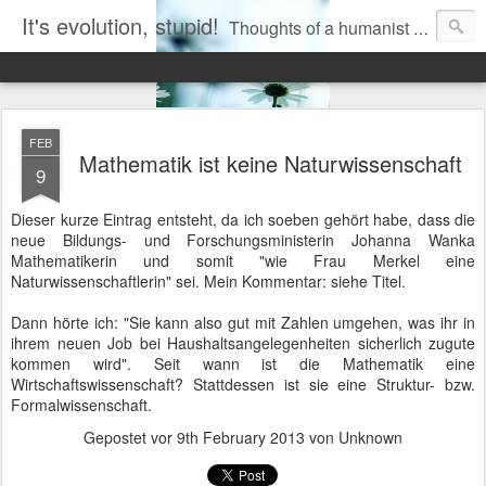
It's evolution, stupid!
Thoughts of a humanist rationalist naturalist agnostic atheist biologist. Mostly on the overlapping magisteria of evidence-based science and fairy-tale religion.
FEB
Mathematik ist keine Naturwissenschaft
9
Dieser kurze Eintrag entsteht, da ich soeben gehört habe, dass die
neue Bildungs- und Forschungsministerin Johanna Wanka
Mathematikerin und somit "wie Frau Merkel eine
Naturwissenschaftlerin" sei. Mein Kommentar: siehe Titel.
Dann hörte ich: "Sie kann also gut mit Zahlen umgehen, was ihr in
ihrem neuen Job bei Haushaltsangelegenheiten sicherlich zugute
kommen wird". Seit wann ist die Mathematik eine
Wirtschaftswissenschaft? Stattdessen ist sie eine Struktur- bzw.
Formalwissenschaft.
Gepostet vor
9th February 2013
von Unknown