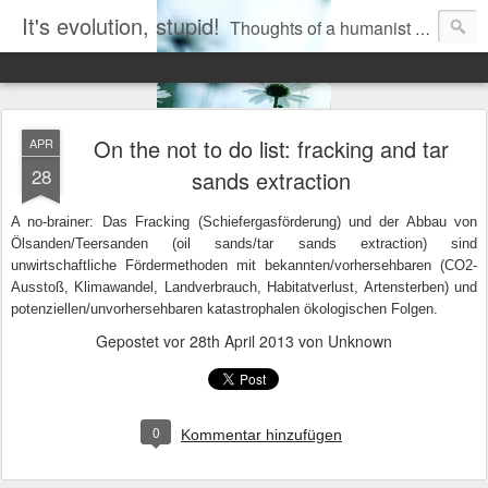
It's evolution, stupid!
Thoughts of a humanist rationalist naturalist agnostic atheist biologist. Mostly on the overlapping magisteria of evidence-based science and fairy-tale religion.
On the not to do list: fracking and tar
APR
28
sands extraction
A
n
o-brainer: Das Fracking (Schiefergasförderung) und der Abbau von
Ölsanden/Teersanden (oil sands/tar sands extraction) sind
unwirtschaftliche Fördermethoden mit bekannten/vorhersehbaren (CO2-
Ausstoß, Klimawandel, Landverbrauch, Habitatverlust, Artensterben) und
potenziellen/unvorhersehbaren katastrophalen ökologischen Folgen.
Gepostet vor
28th April 2013
von Unknown
0
Kommentar hinzufügen